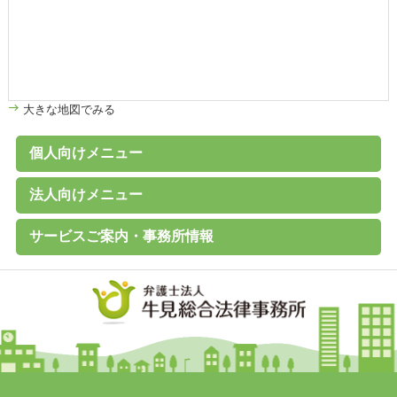
大きな地図でみる
個人向けメニュー
個人のお客様へ
家計診断・ライフプランアドバイス
債務整理（任意整理、個人再生、破産、過払い金の取戻し）
離婚その他家族の問題
高齢者の財産管理（後見、保佐、補助など）
遺言書作成、遺産分割、相続税対策
交通事故、その他各種事故
労働問題
その他の民事事件
刑事事件 （刑事弁護、被害者支援、告訴）
B型肝炎給付金
C型肝炎給付金
石綿（アスベスト）賠償金
破産に関するQ&A
過払い金に関するQ&A
離婚に関するQ&A
交通事故に関するQ&A
法人向けメニュー
（未払賃金、不当解雇、労災など）
法人のお客様へ
経営・法律顧問サービス
従業員支援プログラム（ＥＡＰ）
経営相談、経営計画作成サポートなど
会社設立、株主総会、代表訴訟、その他会社法務一般
売掛金等の与信管理・債権回収
契約書の作成・チェック
人事労務（就業規則、賃金、解雇など）
訴訟・紛争・クレーム
Ｍ＆Ａ・各種提携、事業承継
事業再生・倒産（民事再生、破産、特別清算）
サービスご案内・事務所情報
事務所案内
基本理念
初回相談（平日）無料
費用見積り無料
料金一覧
よくあるご質問
お客様の声
メールマガジン無料登録
講演・セミナー実績
対応エリア
採用情報
地図
個人情報保護方針