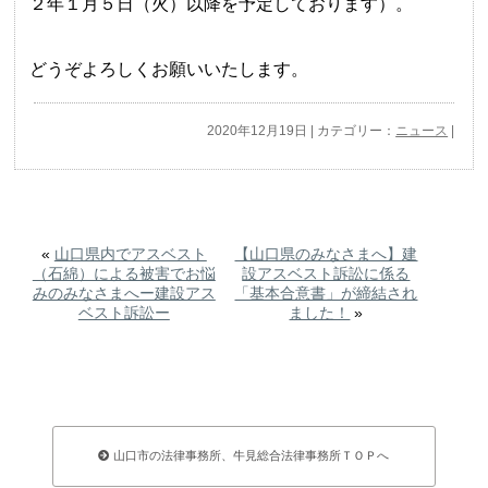
２年１月５日（火）以降を予定しております）。
どうぞよろしくお願いいたします。
2020年12月19日 | カテゴリー：
ニュース
|
«
山口県内でアスベスト
【山口県のみなさまへ】建
（石綿）による被害でお悩
設アスベスト訴訟に係る
みのみなさまへー建設アス
「基本合意書」が締結され
ベスト訴訟ー
ました！
»
山口市の法律事務所、牛見総合法律事務所ＴＯＰへ