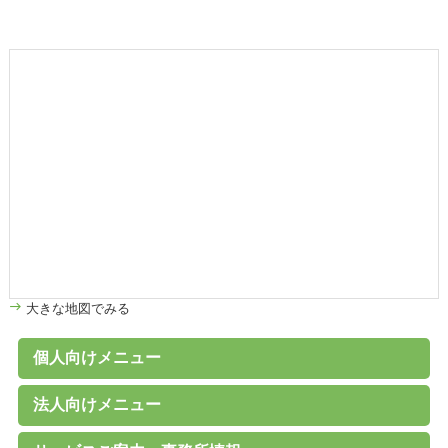
大きな地図でみる
個人向けメニュー
個人のお客様へ
家計診断・ライフプランアドバイス
債務整理（任意整理、個人再生、破産、過払い金の取戻し）
離婚その他家族の問題
高齢者の財産管理（後見、保佐、補助など）
遺言書作成、遺産分割、相続税対策
交通事故、その他各種事故
労働問題
その他の民事事件
刑事事件 （刑事弁護、被害者支援、告訴）
B型肝炎給付金
C型肝炎給付金
石綿（アスベスト）賠償金
破産に関するQ&A
過払い金に関するQ&A
離婚に関するQ&A
交通事故に関するQ&A
法人向けメニュー
（未払賃金、不当解雇、労災など）
法人のお客様へ
経営・法律顧問サービス
従業員支援プログラム（ＥＡＰ）
経営相談、経営計画作成サポートなど
会社設立、株主総会、代表訴訟、その他会社法務一般
売掛金等の与信管理・債権回収
契約書の作成・チェック
人事労務（就業規則、賃金、解雇など）
訴訟・紛争・クレーム
Ｍ＆Ａ・各種提携、事業承継
事業再生・倒産（民事再生、破産、特別清算）