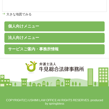
大きな地図でみる
個人向けメニュー
個人のお客様へ
家計診断・ライフプランアドバイス
債務整理（任意整理、個人再生、破産、過払い金の取戻し）
離婚その他家族の問題
高齢者の財産管理（後見、保佐、補助など）
遺言書作成、遺産分割、相続税対策
交通事故、その他各種事故
労働問題
その他の民事事件
刑事事件 （刑事弁護、被害者支援、告訴）
B型肝炎給付金
C型肝炎給付金
石綿（アスベスト）賠償金
破産に関するQ&A
過払い金に関するQ&A
離婚に関するQ&A
交通事故に関するQ&A
法人向けメニュー
（未払賃金、不当解雇、労災など）
法人のお客様へ
経営・法律顧問サービス
従業員支援プログラム（ＥＡＰ）
経営相談、経営計画作成サポートなど
会社設立、株主総会、代表訴訟、その他会社法務一般
売掛金等の与信管理・債権回収
契約書の作成・チェック
人事労務（就業規則、賃金、解雇など）
訴訟・紛争・クレーム
Ｍ＆Ａ・各種提携、事業承継
事業再生・倒産（民事再生、破産、特別清算）
サービスご案内・事務所情報
事務所案内
基本理念
初回相談（平日）無料
費用見積り無料
料金一覧
よくあるご質問
お客様の声
メールマガジン無料登録
講演・セミナー実績
対応エリア
採用情報
地図
個人情報保護方針
COPYRIGHT(C) USHIMI LAW OFFICE All RIGHTS RESERVES. produced
by
springbless