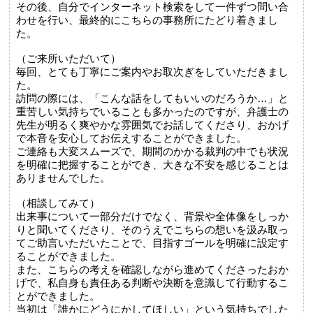
その後、自分でインターネット検索をして一件ずつ問い合
わせを行い、最終的にこちらの事務所にたどり着きまし
た。
（ご来所いただいて）
毎回、とても丁寧にご案内やお取次ぎをしていただきまし
た。
訪問の際には、「こんな話をしてもいいのだろうか…」と
重苦しい気持ちでいることも多かったのですが、弁護士の
先生が明るく爽やかな雰囲気でお話してくださり、おかげ
で本音を安心してお伝えすることができました。
ご連絡も大変スムーズで、期間のかかる裁判の中でも状況
を明確に把握することができ、大きな不安を感じることは
ありませんでした。
（相談してみて）
出来事について一部分だけでなく、背景や全体像をしっか
りと聞いてくださり、そのうえでこちらの想いを汲み取っ
てご助言いただいたことで、目指すゴールを明確に設定す
ることができました。
また、こちらの考えを確認しながら進めてくださったおか
げで、私自身も責任ある判断や決断を意識して行動するこ
とができました。
当初は「誰かにどうにかしてほしい」という気持ちでした