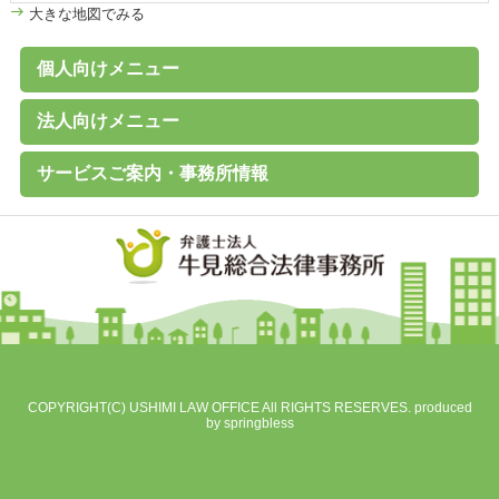
大きな地図でみる
個人向けメニュー
個人のお客様へ
家計診断・ライフプランアドバイス
債務整理（任意整理、個人再生、破産、過払い金の取戻し）
離婚その他家族の問題
高齢者の財産管理（後見、保佐、補助など）
遺言書作成、遺産分割、相続税対策
交通事故、その他各種事故
労働問題
その他の民事事件
刑事事件 （刑事弁護、被害者支援、告訴）
B型肝炎給付金
C型肝炎給付金
石綿（アスベスト）賠償金
破産に関するQ&A
過払い金に関するQ&A
離婚に関するQ&A
交通事故に関するQ&A
法人向けメニュー
（未払賃金、不当解雇、労災など）
法人のお客様へ
経営・法律顧問サービス
従業員支援プログラム（ＥＡＰ）
経営相談、経営計画作成サポートなど
会社設立、株主総会、代表訴訟、その他会社法務一般
売掛金等の与信管理・債権回収
契約書の作成・チェック
人事労務（就業規則、賃金、解雇など）
訴訟・紛争・クレーム
Ｍ＆Ａ・各種提携、事業承継
事業再生・倒産（民事再生、破産、特別清算）
サービスご案内・事務所情報
事務所案内
基本理念
初回相談（平日）無料
費用見積り無料
料金一覧
よくあるご質問
お客様の声
メールマガジン無料登録
講演・セミナー実績
対応エリア
採用情報
地図
個人情報保護方針
COPYRIGHT(C) USHIMI LAW OFFICE All RIGHTS RESERVES. produced
by
springbless