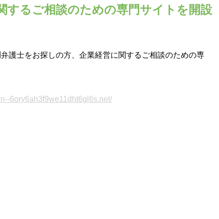
関するご相談のための専門サイトを開設
問弁護士をお探しの方、企業経営に関するご相談のための専
xn--6ory6ah3f9we11dht6gl6s.net/