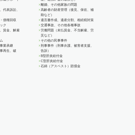
離婚、その他家族の問題
、代表訴訟、
高齢者の財産管理（後見、保佐、補
助など）
・債権回収
遺言書作成、遺産分割、相続税対策
ック
交通事故、その他各種事故
、賃金、解雇
労働問題（未払賃金、不当解雇、労
災など）
ム
その他の民事事件
事業承継
刑事事件（刑事弁護、被害者支援、
事再生、破
告訴）
B型肝炎給付金
C型肝炎給付金
石綿（アスベスト）賠償金