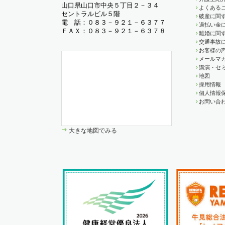
山口県山口市中央５丁目２－３４
よくある
セントラルビル５階
破産に関す
電 話：０８３－９２１－６３７７
過払い金
ＦＡＸ：０８３－９２１－６３７８
離婚に関す
交通事故
お客様の
メールマ
講演・セ
地図
採用情報
個人情報
お問い合
大きな地図でみる