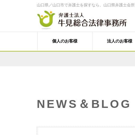
山口県／山口市で弁護士を探すなら、山口県弁護士会所
個人のお客様
法人のお客様
家計診断・ライフプランアドバイス
経営・法律顧問サービス
離婚、その他家族の問題
経営相談、経営計画作成サポートなど
遺言書作成、遺産分割、相続税対策
売掛金等の与信管理・債権回収
労働問題（未払賃金、不当解雇、労災
人事労務（就業規則、賃金、解雇など
料金案内
事務所案内
刑事事件（刑事弁護、被害者支援、告
Ｍ＆Ａ・各種提携、事業承継
個人向けメニュー
牛見 和博 弁護士
塩田 菜穂子 
C型肝炎給付金
NEWS＆BLOG