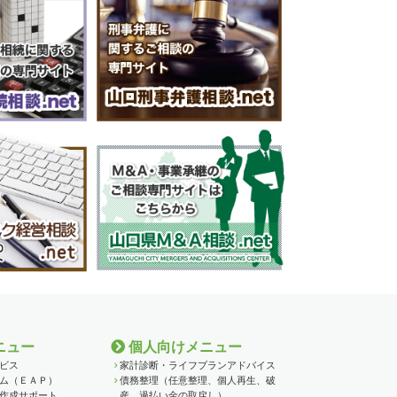
ニュー
個人向けメニュー
ビス
家計診断・ライフプランアドバイス
ム（ＥＡＰ）
債務整理（任意整理、個人再生、破
作成サポート
産、過払い金の取戻し）