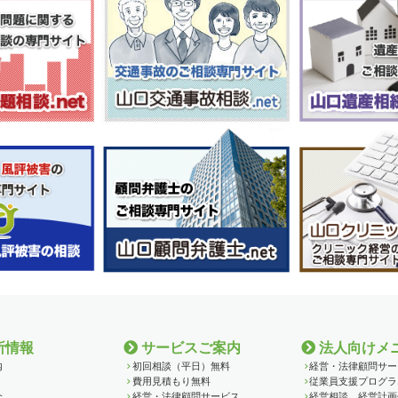
所情報
サービスご案内
法人向けメ
内
初回相談（平日）無料
経営・法律顧問サー
費用見積もり無料
従業員支援プログラ
介
経営・法律顧問サービス
経営相談、経営計画