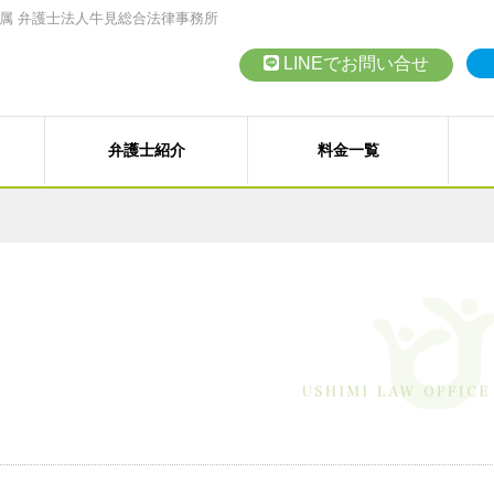
属 弁護士法人牛見総合法律事務所
LINEでお問い合せ
弁護士紹介
料金一覧
債務整理（任意整理、個人再
従業員支援プログラム（ＥＡ
高齢者の財産管理（後見、保
会社設立、株主総会、代表訴
交通事故、その他各種事故
契約書の作成・チェック
など）
）
その他の民事事件
訴訟・紛争・クレーム
LINEでの
M
対応エリア
訴）
B型肝炎給付金
事業再生・倒産（民事再生、
お問い合わせ
お
法人向けメニュー
各種講演会・セミナー
弁護士
近藤 裕起 弁護士
戸田 健司 弁護士
野中
石綿（アスベスト）賠償金