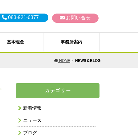
083-921-6377
お問い合せ
基本理念
事務所案内
生、破産、過払い金の取戻し）
Ｐ）
HOME
>
NEWS＆BLOG
佐、補助など）
訟、その他会社法務一般
AILから
個人情報保護方針
カテゴリー
破産、特別清算）
問い合わせ
お支払いいただく料金（費用）に
 嵩之 弁護士
浦部 真奈 弁護士
ついて
新着情報
ニュース
ブログ