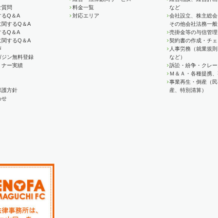
ご質問
料金一覧
など
るQ＆A
対応エリア
会社設立、株主総会
に関するQ＆A
その他会社法務一般
るQ＆A
売掛金等の与信管理
に関するQ＆A
契約書の作成・チェ
声
人事労務（就業規則
ガジン無料登録
など）
ミナー実績
訴訟・紛争・クレー
Ｍ＆Ａ・各種提携、
事業再生・倒産（民
保護方針
産、特別清算）
わせ