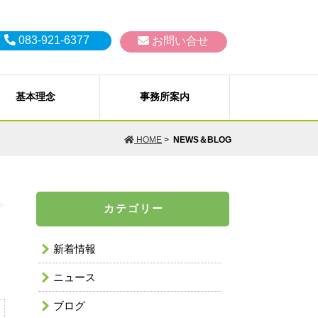
083-921-6377
お問い合せ
基本理念
事務所案内
生、破産、過払い金の取戻し）
Ｐ）
HOME
>
NEWS＆BLOG
佐、補助など）
訟、その他会社法務一般
AILから
個人情報保護方針
カテゴリー
破産、特別清算）
問い合わせ
お支払いいただく料金（費用）に
 嵩之 弁護士
浦部 真奈 弁護士
ついて
新着情報
ニュース
ブログ