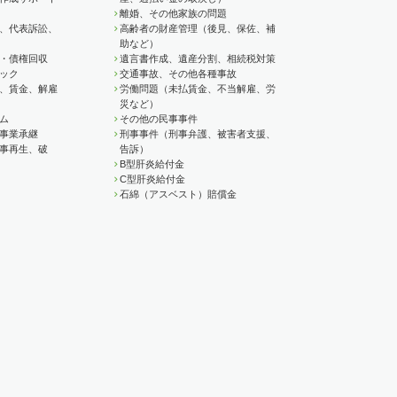
離婚、その他家族の問題
、代表訴訟、
高齢者の財産管理（後見、保佐、補
助など）
・債権回収
遺言書作成、遺産分割、相続税対策
ック
交通事故、その他各種事故
、賃金、解雇
労働問題（未払賃金、不当解雇、労
災など）
ム
その他の民事事件
事業承継
刑事事件（刑事弁護、被害者支援、
事再生、破
告訴）
B型肝炎給付金
C型肝炎給付金
石綿（アスベスト）賠償金