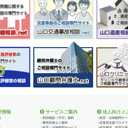
所情報
サービスご案内
法人向けメ
内
初回相談（平日）無料
経営・法律顧問サー
費用見積もり無料
従業員支援プログラ
介
経営・法律顧問サービス
経営相談、経営計画