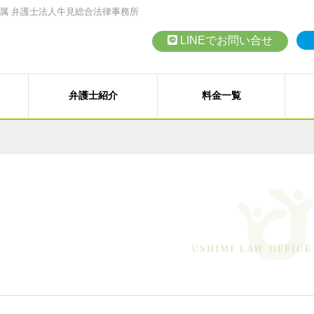
属 弁護士法人牛見総合法律事務所
LINEでお問い合せ
弁護士紹介
料金一覧
債務整理（任意整理、個人再
従業員支援プログラム（ＥＡ
高齢者の財産管理（後見、保
会社設立、株主総会、代表訴
交通事故、その他各種事故
契約書の作成・チェック
など）
）
その他の民事事件
訴訟・紛争・クレーム
LINEでの
M
対応エリア
訴）
B型肝炎給付金
事業再生・倒産（民事再生、
お問い合わせ
お
法人向けメニュー
各種講演会・セミナー
弁護士
近藤 裕起 弁護士
戸田 健司 弁護士
野中
石綿（アスベスト）賠償金