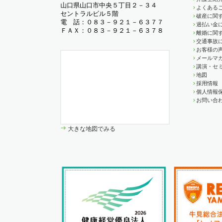
山口県山口市中央５丁目２－３４
よくある
セントラルビル５階
破産に関す
電 話：０８３－９２１－６３７７
過払い金
ＦＡＸ：０８３－９２１－６３７８
離婚に関す
交通事故
お客様の
メールマ
講演・セ
地図
採用情報
個人情報
お問い合
大きな地図でみる