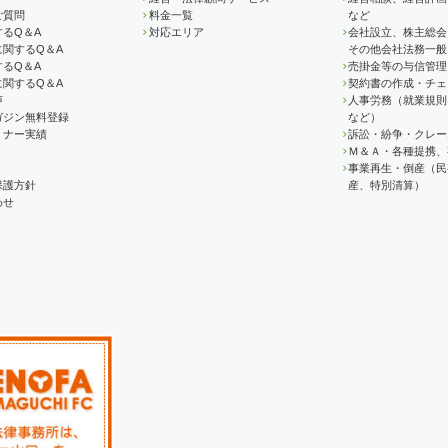
ご質問
料金一覧
など
るQ＆A
対応エリア
会社設立、株主総会
に関するQ＆A
その他会社法務一般
るQ＆A
売掛金等の与信管理
に関するQ＆A
契約書の作成・チェ
声
人事労務（就業規則
ガジン無料登録
など）
ミナー実績
訴訟・紛争・クレー
Ｍ＆Ａ・各種提携、
事業再生・倒産（民
保護方針
産、特別清算）
わせ