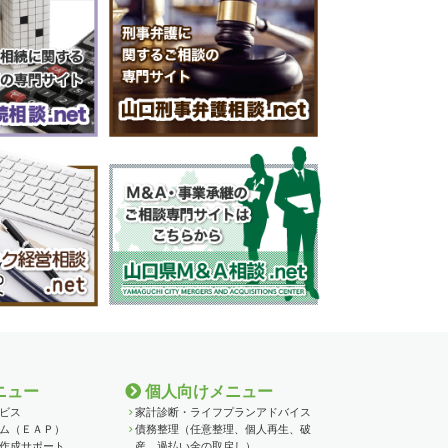
ニュー
個人向けメニュー
ビス
家計診断・ライフプランアドバイス
ム（ＥＡＰ）
債務整理（任意整理、個人再生、破
作成サポート
産、過払い金の取戻し）