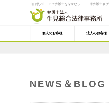
山口県／山口市で弁護士を探すなら、山口県弁護士会所
個人のお客様
法人のお客様
家計診断・ライフプランアドバイス
経営・法律顧問サービス
離婚、その他家族の問題
経営相談、経営計画作成サポートなど
遺言書作成、遺産分割、相続税対策
売掛金等の与信管理・債権回収
労働問題（未払賃金、不当解雇、労災
人事労務（就業規則、賃金、解雇など
料金案内
事務所案内
刑事事件（刑事弁護、被害者支援、告
Ｍ＆Ａ・各種提携、事業承継
個人向けメニュー
牛見 和博 弁護士
塩田 菜穂子 
C型肝炎給付金
NEWS＆BLOG