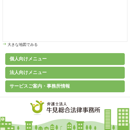
大きな地図でみる
個人向けメニュー
個人のお客様へ
家計診断・ライフプランアドバイス
債務整理（任意整理、個人再生、破産、過払い金の取戻し）
離婚その他家族の問題
高齢者の財産管理（後見、保佐、補助など）
遺言書作成、遺産分割、相続税対策
交通事故、その他各種事故
労働問題
その他の民事事件
刑事事件 （刑事弁護、被害者支援、告訴）
B型肝炎給付金
C型肝炎給付金
石綿（アスベスト）賠償金
破産に関するQ&A
過払い金に関するQ&A
離婚に関するQ&A
交通事故に関するQ&A
法人向けメニュー
（未払賃金、不当解雇、労災など）
法人のお客様へ
経営・法律顧問サービス
従業員支援プログラム（ＥＡＰ）
経営相談、経営計画作成サポートなど
会社設立、株主総会、代表訴訟、その他会社法務一般
売掛金等の与信管理・債権回収
契約書の作成・チェック
人事労務（就業規則、賃金、解雇など）
訴訟・紛争・クレーム
Ｍ＆Ａ・各種提携、事業承継
事業再生・倒産（民事再生、破産、特別清算）
サービスご案内・事務所情報
事務所案内
基本理念
初回相談（平日）無料
費用見積り無料
料金一覧
よくあるご質問
お客様の声
メールマガジン無料登録
講演・セミナー実績
対応エリア
採用情報
地図
個人情報保護方針