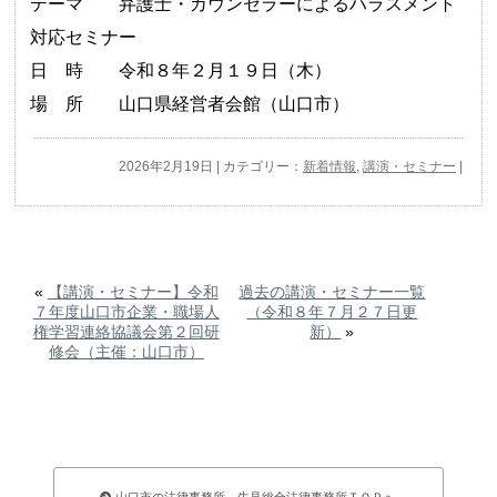
テーマ 弁護士・カウンセラーによるハラスメント
対応セミナー
日 時 令和８年２月１９日（木）
場 所 山口県経営者会館（山口市）
2026年2月19日 | カテゴリー：
新着情報
,
講演・セミナー
|
«
【講演・セミナー】令和
過去の講演・セミナー一覧
７年度山口市企業・職場人
（令和８年７月２７日更
権学習連絡協議会第２回研
新）
»
修会（主催：山口市）
山口市の法律事務所、牛見総合法律事務所ＴＯＰへ