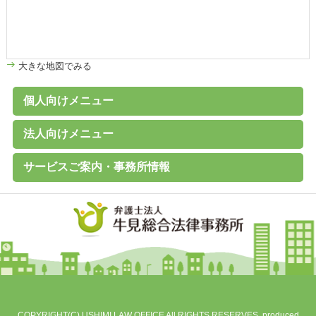
大きな地図でみる
個人向けメニュー
個人のお客様へ
家計診断・ライフプランアドバイス
債務整理（任意整理、個人再生、破産、過払い金の取戻し）
離婚その他家族の問題
高齢者の財産管理（後見、保佐、補助など）
遺言書作成、遺産分割、相続税対策
交通事故、その他各種事故
労働問題
その他の民事事件
刑事事件 （刑事弁護、被害者支援、告訴）
B型肝炎給付金
C型肝炎給付金
石綿（アスベスト）賠償金
破産に関するQ&A
過払い金に関するQ&A
離婚に関するQ&A
交通事故に関するQ&A
法人向けメニュー
（未払賃金、不当解雇、労災など）
法人のお客様へ
経営・法律顧問サービス
従業員支援プログラム（ＥＡＰ）
経営相談、経営計画作成サポートなど
会社設立、株主総会、代表訴訟、その他会社法務一般
売掛金等の与信管理・債権回収
契約書の作成・チェック
人事労務（就業規則、賃金、解雇など）
訴訟・紛争・クレーム
Ｍ＆Ａ・各種提携、事業承継
事業再生・倒産（民事再生、破産、特別清算）
サービスご案内・事務所情報
事務所案内
基本理念
初回相談（平日）無料
費用見積り無料
料金一覧
よくあるご質問
お客様の声
メールマガジン無料登録
講演・セミナー実績
対応エリア
採用情報
地図
個人情報保護方針
COPYRIGHT(C) USHIMI LAW OFFICE All RIGHTS RESERVES. produced