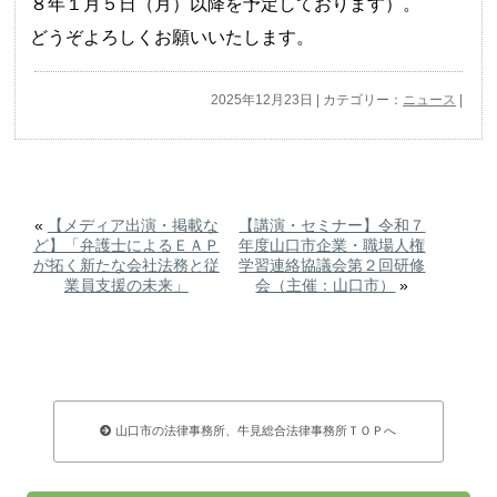
８年１月５日（月）以降を予定しております）。
どうぞよろしくお願いいたします。
2025年12月23日 | カテゴリー：
ニュース
|
«
【メディア出演・掲載な
【講演・セミナー】令和７
ど】「弁護士によるＥＡＰ
年度山口市企業・職場人権
が拓く新たな会社法務と従
学習連絡協議会第２回研修
業員支援の未来」
会（主催：山口市）
»
山口市の法律事務所、牛見総合法律事務所ＴＯＰへ