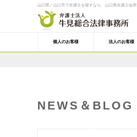
山口県／山口市で弁護士を探すなら、山口県弁護士会所
個人のお客様
法人のお客様
家計診断・ライフプランアドバイス
経営・法律顧問サービス
離婚、その他家族の問題
経営相談、経営計画作成サポートなど
遺言書作成、遺産分割、相続税対策
売掛金等の与信管理・債権回収
労働問題（未払賃金、不当解雇、労災
人事労務（就業規則、賃金、解雇など
料金案内
事務所案内
刑事事件（刑事弁護、被害者支援、告
Ｍ＆Ａ・各種提携、事業承継
個人向けメニュー
牛見 和博 弁護士
塩田 菜穂子 
C型肝炎給付金
NEWS＆BLOG