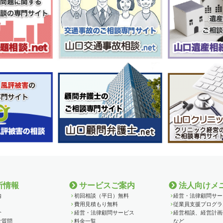
所情報
サービスご案内
法人向けメ
内
初回相談（平日）無料
経営・法律顧問サー
費用見積もり無料
従業員支援プログラ
介
経営・法律顧問サービス
経営相談、経営計画
ご質問
料金一覧
など