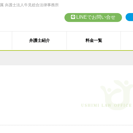
属 弁護士法人牛見総合法律事務所
LINEでお問い合せ
弁護士紹介
料金一覧
債務整理（任意整理、個人再
従業員支援プログラム（ＥＡ
高齢者の財産管理（後見、保
会社設立、株主総会、代表訴
交通事故、その他各種事故
契約書の作成・チェック
など）
）
その他の民事事件
訴訟・紛争・クレーム
LINEでの
M
対応エリア
訴）
B型肝炎給付金
事業再生・倒産（民事再生、
お問い合わせ
お
法人向けメニュー
各種講演会・セミナー
弁護士
近藤 裕起 弁護士
戸田 健司 弁護士
野中
石綿（アスベスト）賠償金