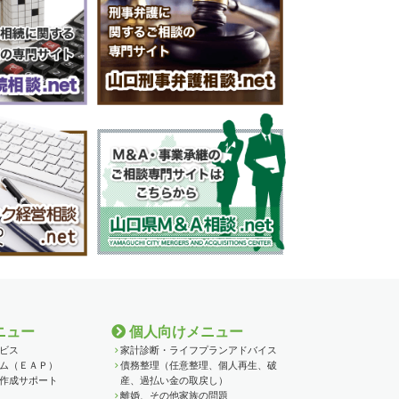
ニュー
個人向けメニュー
ビス
家計診断・ライフプランアドバイス
ム（ＥＡＰ）
債務整理（任意整理、個人再生、破
作成サポート
産、過払い金の取戻し）
離婚、その他家族の問題