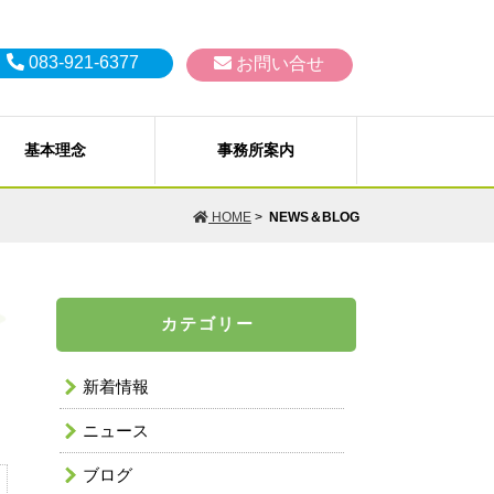
083-921-6377
お問い合せ
基本理念
事務所案内
生、破産、過払い金の取戻し）
Ｐ）
HOME
>
NEWS＆BLOG
佐、補助など）
訟、その他会社法務一般
AILから
個人情報保護方針
カテゴリー
破産、特別清算）
問い合わせ
お支払いいただく料金（費用）に
 嵩之 弁護士
浦部 真奈 弁護士
ついて
新着情報
ニュース
ブログ