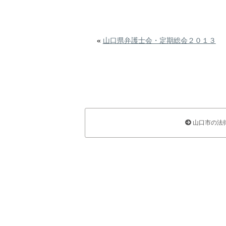
«
山口県弁護士会・定期総会２０１３
山口市の法