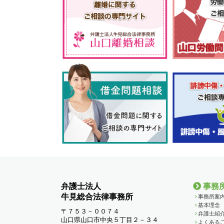
弁護士法人
事務
牛見総合法律事務所
事務所案
基本理念
〒７５３－００７４
弁護士紹
山口県山口市中央５丁目２－３４
よくある