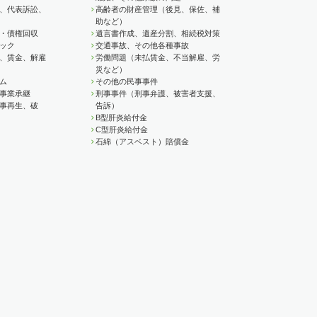
、代表訴訟、
高齢者の財産管理（後見、保佐、補
助など）
・債権回収
遺言書作成、遺産分割、相続税対策
ック
交通事故、その他各種事故
、賃金、解雇
労働問題（未払賃金、不当解雇、労
災など）
ム
その他の民事事件
事業承継
刑事事件（刑事弁護、被害者支援、
事再生、破
告訴）
B型肝炎給付金
C型肝炎給付金
石綿（アスベスト）賠償金