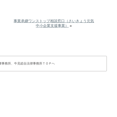
事業承継ワンストップ相談窓口（さいきょう元気
中小企業支援事業）
»
律事務所、牛見総合法律事務所ＴＯＰへ