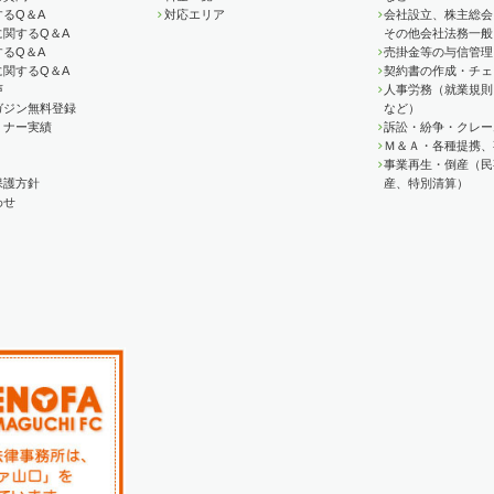
るQ＆A
対応エリア
会社設立、株主総会
に関するQ＆A
その他会社法務一般
るQ＆A
売掛金等の与信管理
に関するQ＆A
契約書の作成・チェ
声
人事労務（就業規則
ガジン無料登録
など）
ミナー実績
訴訟・紛争・クレー
Ｍ＆Ａ・各種提携、
事業再生・倒産（民
保護方針
産、特別清算）
わせ