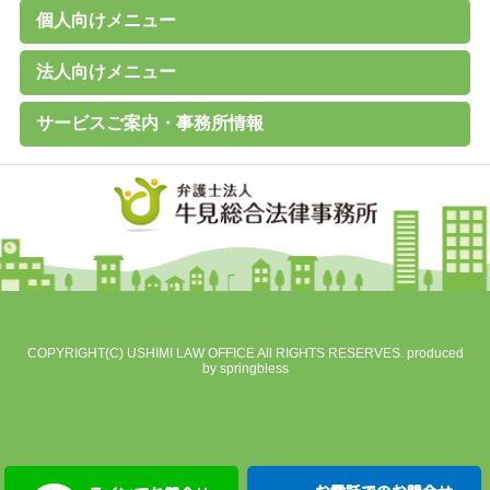
個人向けメニュー
個人のお客様へ
家計診断・ライフプランアドバイス
債務整理（任意整理、個人再生、破産、過払い金の取戻し）
離婚その他家族の問題
高齢者の財産管理（後見、保佐、補助など）
遺言書作成、遺産分割、相続税対策
交通事故、その他各種事故
労働問題
その他の民事事件
刑事事件 （刑事弁護、被害者支援、告訴）
B型肝炎給付金
C型肝炎給付金
石綿（アスベスト）賠償金
破産に関するQ&A
過払い金に関するQ&A
離婚に関するQ&A
交通事故に関するQ&A
法人向けメニュー
（未払賃金、不当解雇、労災など）
法人のお客様へ
経営・法律顧問サービス
従業員支援プログラム（ＥＡＰ）
経営相談、経営計画作成サポートなど
会社設立、株主総会、代表訴訟、その他会社法務一般
売掛金等の与信管理・債権回収
契約書の作成・チェック
人事労務（就業規則、賃金、解雇など）
訴訟・紛争・クレーム
Ｍ＆Ａ・各種提携、事業承継
事業再生・倒産（民事再生、破産、特別清算）
サービスご案内・事務所情報
事務所案内
基本理念
初回相談（平日）無料
費用見積り無料
料金一覧
よくあるご質問
お客様の声
メールマガジン無料登録
講演・セミナー実績
対応エリア
採用情報
地図
個人情報保護方針
COPYRIGHT(C) USHIMI LAW OFFICE All RIGHTS RESERVES. produced
by
springbless