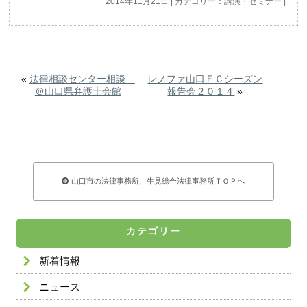
2014年11月21日 | カテゴリー：
講演・セミナー
|
«
法律相談センター相談
レノファ山口ＦＣシーズン
＠山口県弁護士会館
報告会２０１４
»
山口市の法律事務所、牛見総合法律事務所ＴＯＰへ
カテゴリー
新着情報
ニュース