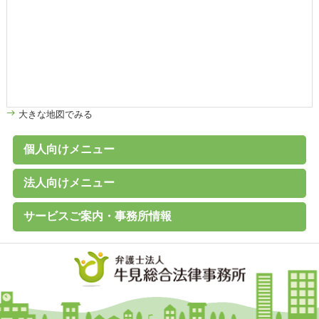
大きな地図でみる
個人向けメニュー
個人のお客様へ
家計診断・ライフプランアドバイス
債務整理（任意整理、個人再生、破産、過払い金の取戻し）
離婚その他家族の問題
高齢者の財産管理（後見、保佐、補助など）
遺言書作成、遺産分割、相続税対策
交通事故、その他各種事故
労働問題
その他の民事事件
刑事事件 （刑事弁護、被害者支援、告訴）
B型肝炎給付金
C型肝炎給付金
石綿（アスベスト）賠償金
破産に関するQ&A
過払い金に関するQ&A
離婚に関するQ&A
交通事故に関するQ&A
法人向けメニュー
（未払賃金、不当解雇、労災など）
法人のお客様へ
経営・法律顧問サービス
従業員支援プログラム（ＥＡＰ）
経営相談、経営計画作成サポートなど
会社設立、株主総会、代表訴訟、その他会社法務一般
売掛金等の与信管理・債権回収
契約書の作成・チェック
人事労務（就業規則、賃金、解雇など）
訴訟・紛争・クレーム
Ｍ＆Ａ・各種提携、事業承継
事業再生・倒産（民事再生、破産、特別清算）
サービスご案内・事務所情報
事務所案内
基本理念
初回相談（平日）無料
費用見積り無料
料金一覧
よくあるご質問
お客様の声
メールマガジン無料登録
講演・セミナー実績
対応エリア
採用情報
地図
個人情報保護方針