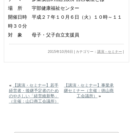
場 所 宇部健康福祉センター
開催日時 平成２７年１０月６日（火）１０時～１１
時３０分
対 象 母子・父子自立支援員
2015年10月6日 | カテゴリー：
講演・セミナー
|
«
【講演・セミナー】若手
【講演・セミナー】事業承
経営者・後継予定者のため
継セミナー（主催：徳山商
のやさしい「経営維新塾」
工会議所）
»
（主催：山口商工会議所）