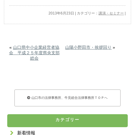
2013年6月23日 | カテゴリー：
講演・セミナー
|
«
山口県中小企業経営者協
山陽小野田市・挨拶回り
»
会 平成２５年度県央支部
総会
山口市の法律事務所、牛見総合法律事務所ＴＯＰへ
カテゴリー
新着情報