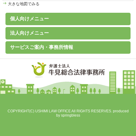
大きな地図でみる
個人向けメニュー
個人のお客様へ
家計診断・ライフプランアドバイス
債務整理（任意整理、個人再生、破産、過払い金の取戻し）
離婚その他家族の問題
高齢者の財産管理（後見、保佐、補助など）
遺言書作成、遺産分割、相続税対策
交通事故、その他各種事故
労働問題
その他の民事事件
刑事事件 （刑事弁護、被害者支援、告訴）
B型肝炎給付金
C型肝炎給付金
石綿（アスベスト）賠償金
破産に関するQ&A
過払い金に関するQ&A
離婚に関するQ&A
交通事故に関するQ&A
法人向けメニュー
（未払賃金、不当解雇、労災など）
法人のお客様へ
経営・法律顧問サービス
従業員支援プログラム（ＥＡＰ）
経営相談、経営計画作成サポートなど
会社設立、株主総会、代表訴訟、その他会社法務一般
売掛金等の与信管理・債権回収
契約書の作成・チェック
人事労務（就業規則、賃金、解雇など）
訴訟・紛争・クレーム
Ｍ＆Ａ・各種提携、事業承継
事業再生・倒産（民事再生、破産、特別清算）
サービスご案内・事務所情報
事務所案内
基本理念
初回相談（平日）無料
費用見積り無料
料金一覧
よくあるご質問
お客様の声
メールマガジン無料登録
講演・セミナー実績
対応エリア
採用情報
地図
個人情報保護方針
COPYRIGHT(C) USHIMI LAW OFFICE All RIGHTS RESERVES. produced
by
springbless