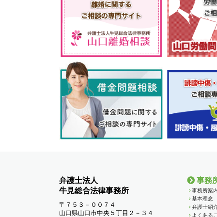
弁護士法人
事務
牛見総合法律事務所
事務所案
基本理念
〒７５３－００７４
弁護士紹
山口県山口市中央５丁目２－３４
よくある