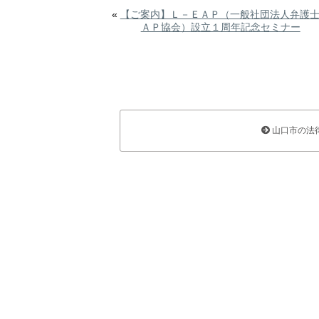
«
【ご案内】Ｌ－ＥＡＰ（一般社団法人弁護
ＡＰ協会）設立１周年記念セミナー
山口市の法