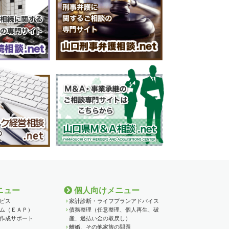
ニュー
個人向けメニュー
ビス
家計診断・ライフプランアドバイス
ム（ＥＡＰ）
債務整理（任意整理、個人再生、破
作成サポート
産、過払い金の取戻し）
離婚、その他家族の問題