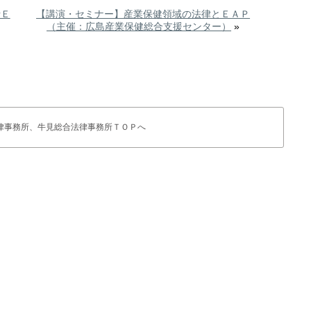
士Ｅ
【講演・セミナー】産業保健領域の法律とＥＡＰ
（主催：広島産業保健総合支援センター）
»
律事務所、牛見総合法律事務所ＴＯＰへ