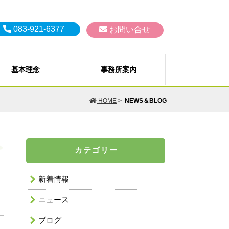
083-921-6377
お問い合せ
基本理念
事務所案内
生、破産、過払い金の取戻し）
Ｐ）
HOME
>
NEWS＆BLOG
佐、補助など）
訟、その他会社法務一般
AILから
個人情報保護方針
カテゴリー
破産、特別清算）
問い合わせ
お支払いいただく料金（費用）に
 嵩之 弁護士
浦部 真奈 弁護士
ついて
新着情報
ニュース
ブログ