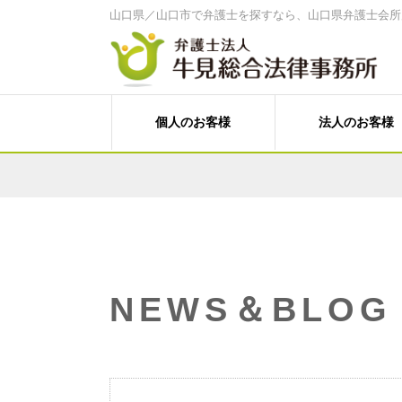
山口県／山口市で弁護士を探すなら、山口県弁護士会所
個人のお客様
法人のお客様
家計診断・ライフプランアドバイス
経営・法律顧問サービス
離婚、その他家族の問題
経営相談、経営計画作成サポートなど
遺言書作成、遺産分割、相続税対策
売掛金等の与信管理・債権回収
労働問題（未払賃金、不当解雇、労災
人事労務（就業規則、賃金、解雇など
料金案内
事務所案内
刑事事件（刑事弁護、被害者支援、告
Ｍ＆Ａ・各種提携、事業承継
個人向けメニュー
牛見 和博 弁護士
塩田 菜穂子 
C型肝炎給付金
NEWS＆BLOG