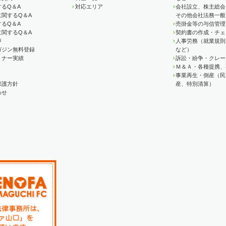
るQ＆A
対応エリア
会社設立、株主総会
に関するQ＆A
その他会社法務一般
るQ＆A
売掛金等の与信管理
に関するQ＆A
契約書の作成・チェ
声
人事労務（就業規則
ガジン無料登録
など）
ミナー実績
訴訟・紛争・クレー
Ｍ＆Ａ・各種提携、
事業再生・倒産（民
保護方針
産、特別清算）
わせ