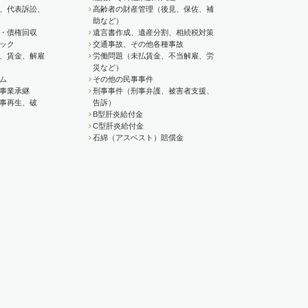
、代表訴訟、
高齢者の財産管理（後見、保佐、補
助など）
・債権回収
遺言書作成、遺産分割、相続税対策
ック
交通事故、その他各種事故
、賃金、解雇
労働問題（未払賃金、不当解雇、労
災など）
ム
その他の民事事件
事業承継
刑事事件（刑事弁護、被害者支援、
事再生、破
告訴）
B型肝炎給付金
C型肝炎給付金
石綿（アスベスト）賠償金