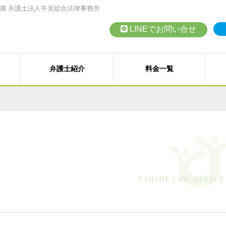
属 弁護士法人牛見総合法律事務所
LINEでお問い合せ
弁護士紹介
料金一覧
債務整理（任意整理、個人再
従業員支援プログラム（ＥＡ
高齢者の財産管理（後見、保
会社設立、株主総会、代表訴
交通事故、その他各種事故
契約書の作成・チェック
など）
）
その他の民事事件
訴訟・紛争・クレーム
LINEでの
M
対応エリア
訴）
B型肝炎給付金
事業再生・倒産（民事再生、
お問い合わせ
お
法人向けメニュー
各種講演会・セミナー
弁護士
近藤 裕起 弁護士
戸田 健司 弁護士
野中
石綿（アスベスト）賠償金