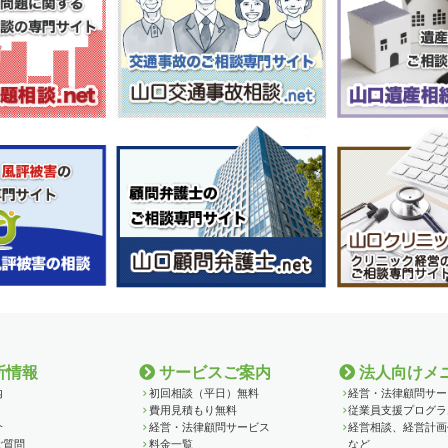
所情報
サービスご案内
法人向けメ
内
初回相談（平日）無料
経営・法律顧問サー
費用見積もり無料
従業員支援プログラ
介
経営・法律顧問サービス
経営相談、経営計画
ご質問
料金一覧
など