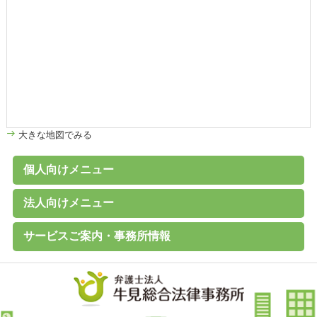
大きな地図でみる
個人向けメニュー
個人のお客様へ
家計診断・ライフプランアドバイス
債務整理（任意整理、個人再生、破産、過払い金の取戻し）
離婚その他家族の問題
高齢者の財産管理（後見、保佐、補助など）
遺言書作成、遺産分割、相続税対策
交通事故、その他各種事故
労働問題
その他の民事事件
刑事事件 （刑事弁護、被害者支援、告訴）
B型肝炎給付金
C型肝炎給付金
石綿（アスベスト）賠償金
破産に関するQ&A
過払い金に関するQ&A
離婚に関するQ&A
交通事故に関するQ&A
法人向けメニュー
（未払賃金、不当解雇、労災など）
法人のお客様へ
経営・法律顧問サービス
従業員支援プログラム（ＥＡＰ）
経営相談、経営計画作成サポートなど
会社設立、株主総会、代表訴訟、その他会社法務一般
売掛金等の与信管理・債権回収
契約書の作成・チェック
人事労務（就業規則、賃金、解雇など）
訴訟・紛争・クレーム
Ｍ＆Ａ・各種提携、事業承継
事業再生・倒産（民事再生、破産、特別清算）
サービスご案内・事務所情報
事務所案内
基本理念
初回相談（平日）無料
費用見積り無料
料金一覧
よくあるご質問
お客様の声
メールマガジン無料登録
講演・セミナー実績
対応エリア
採用情報
地図
個人情報保護方針