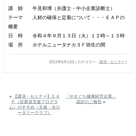
講 師 牛見和博（弁護士・中小企業診断士）
テーマ 人材の確保と定着について・・・
ＥＡＰの
概要
日 時 令和４年９月１３日（火）１２時～１３時
場 所 ホテルニュータナカ３Ｆ弥生の間
2022年9月13日 | カテゴリー：
講演・セミナー
|
«
【講演・セミナー】ＥＡ
「やまぐち健康経営企業」
Ｐ（従業員支援プログラ
認定のご報告
»
ム）のすすめ（主催：光ロ
ータリークラブ）