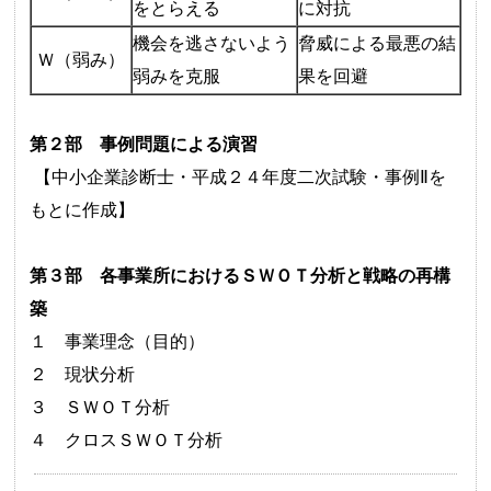
をとらえる
に対抗
機会を逃さないよう
脅威による最悪の結
Ｗ（弱み）
弱みを克服
果を回避
第２部 事例問題による演習
【中小企業診断士・平成２４年度二次試験・事例Ⅱを
もとに作成】
第３部 各事業所におけるＳＷＯＴ分析と戦略の再構
築
１ 事業理念（目的）
２ 現状分析
３ ＳＷＯＴ分析
４ クロスＳＷＯＴ分析