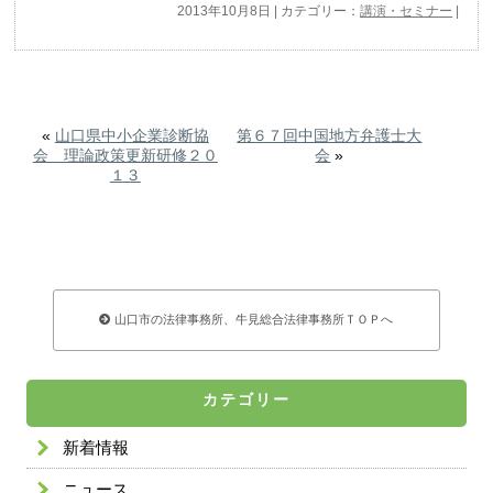
2013年10月8日 | カテゴリー：
講演・セミナー
|
«
山口県中小企業診断協
第６７回中国地方弁護士大
会 理論政策更新研修２０
会
»
１３
山口市の法律事務所、牛見総合法律事務所ＴＯＰへ
カテゴリー
新着情報
ニュース