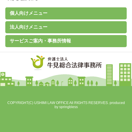
個人向けメニュー
個人のお客様へ
家計診断・ライフプランアドバイス
債務整理（任意整理、個人再生、破産、過払い金の取戻し）
離婚その他家族の問題
高齢者の財産管理（後見、保佐、補助など）
遺言書作成、遺産分割、相続税対策
交通事故、その他各種事故
労働問題
その他の民事事件
刑事事件 （刑事弁護、被害者支援、告訴）
B型肝炎給付金
C型肝炎給付金
石綿（アスベスト）賠償金
破産に関するQ&A
過払い金に関するQ&A
離婚に関するQ&A
交通事故に関するQ&A
法人向けメニュー
（未払賃金、不当解雇、労災など）
法人のお客様へ
経営・法律顧問サービス
従業員支援プログラム（ＥＡＰ）
経営相談、経営計画作成サポートなど
会社設立、株主総会、代表訴訟、その他会社法務一般
売掛金等の与信管理・債権回収
契約書の作成・チェック
人事労務（就業規則、賃金、解雇など）
訴訟・紛争・クレーム
Ｍ＆Ａ・各種提携、事業承継
事業再生・倒産（民事再生、破産、特別清算）
サービスご案内・事務所情報
事務所案内
基本理念
初回相談（平日）無料
費用見積り無料
料金一覧
よくあるご質問
お客様の声
メールマガジン無料登録
講演・セミナー実績
対応エリア
採用情報
地図
個人情報保護方針
COPYRIGHT(C) USHIMI LAW OFFICE All RIGHTS RESERVES. produced
by
springbless