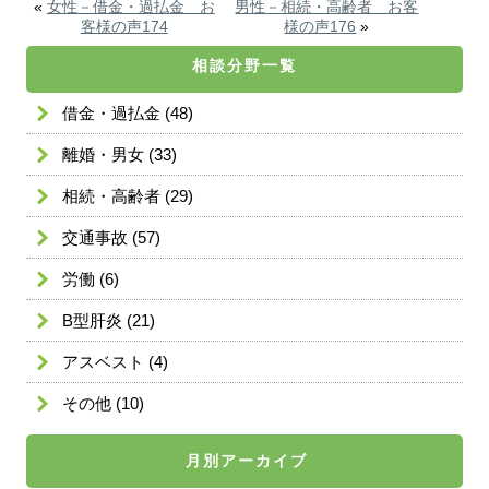
«
女性－借金・過払金 お
男性－相続・高齢者 お客
客様の声174
様の声176
»
相談分野一覧
借金・過払金
(48)
離婚・男女
(33)
相続・高齢者
(29)
交通事故
(57)
労働
(6)
B型肝炎
(21)
アスベスト
(4)
その他
(10)
月別アーカイブ