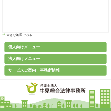
大きな地図でみる
個人向けメニュー
個人のお客様へ
家計診断・ライフプランアドバイス
債務整理（任意整理、個人再生、破産、過払い金の取戻し）
離婚その他家族の問題
高齢者の財産管理（後見、保佐、補助など）
遺言書作成、遺産分割、相続税対策
交通事故、その他各種事故
労働問題
その他の民事事件
刑事事件 （刑事弁護、被害者支援、告訴）
B型肝炎給付金
C型肝炎給付金
石綿（アスベスト）賠償金
破産に関するQ&A
過払い金に関するQ&A
離婚に関するQ&A
交通事故に関するQ&A
法人向けメニュー
（未払賃金、不当解雇、労災など）
法人のお客様へ
経営・法律顧問サービス
従業員支援プログラム（ＥＡＰ）
経営相談、経営計画作成サポートなど
会社設立、株主総会、代表訴訟、その他会社法務一般
売掛金等の与信管理・債権回収
契約書の作成・チェック
人事労務（就業規則、賃金、解雇など）
訴訟・紛争・クレーム
Ｍ＆Ａ・各種提携、事業承継
事業再生・倒産（民事再生、破産、特別清算）
サービスご案内・事務所情報
事務所案内
基本理念
初回相談（平日）無料
費用見積り無料
料金一覧
よくあるご質問
お客様の声
メールマガジン無料登録
講演・セミナー実績
対応エリア
採用情報
地図
個人情報保護方針