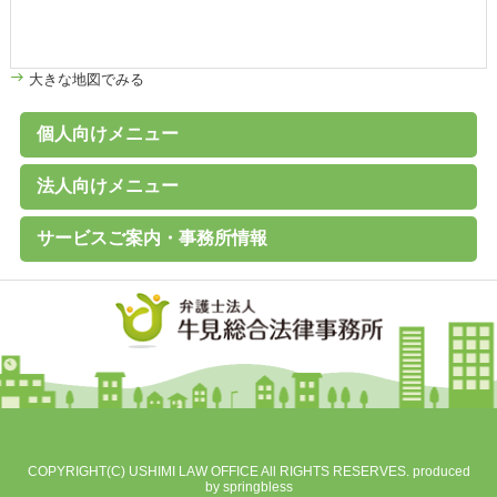
大きな地図でみる
個人向けメニュー
個人のお客様へ
家計診断・ライフプランアドバイス
債務整理（任意整理、個人再生、破産、過払い金の取戻し）
離婚その他家族の問題
高齢者の財産管理（後見、保佐、補助など）
遺言書作成、遺産分割、相続税対策
交通事故、その他各種事故
労働問題
その他の民事事件
刑事事件 （刑事弁護、被害者支援、告訴）
B型肝炎給付金
C型肝炎給付金
石綿（アスベスト）賠償金
破産に関するQ&A
過払い金に関するQ&A
離婚に関するQ&A
交通事故に関するQ&A
法人向けメニュー
（未払賃金、不当解雇、労災など）
法人のお客様へ
経営・法律顧問サービス
従業員支援プログラム（ＥＡＰ）
経営相談、経営計画作成サポートなど
会社設立、株主総会、代表訴訟、その他会社法務一般
売掛金等の与信管理・債権回収
契約書の作成・チェック
人事労務（就業規則、賃金、解雇など）
訴訟・紛争・クレーム
Ｍ＆Ａ・各種提携、事業承継
事業再生・倒産（民事再生、破産、特別清算）
サービスご案内・事務所情報
事務所案内
基本理念
初回相談（平日）無料
費用見積り無料
料金一覧
よくあるご質問
お客様の声
メールマガジン無料登録
講演・セミナー実績
対応エリア
採用情報
地図
個人情報保護方針
COPYRIGHT(C) USHIMI LAW OFFICE All RIGHTS RESERVES. produced
by
springbless