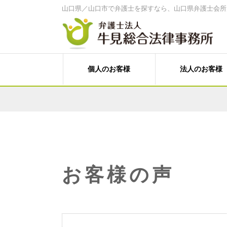
山口県／山口市で弁護士を探すなら、山口県弁護士会所
個人のお客様
法人のお客様
家計診断・ライフプランアドバイス
経営・法律顧問サービス
離婚、その他家族の問題
経営相談、経営計画作成サポートなど
遺言書作成、遺産分割、相続税対策
売掛金等の与信管理・債権回収
労働問題（未払賃金、不当解雇、労災
人事労務（就業規則、賃金、解雇など
料金案内
事務所案内
刑事事件（刑事弁護、被害者支援、告
Ｍ＆Ａ・各種提携、事業承継
個人向けメニュー
牛見 和博 弁護士
塩田 菜穂子 
C型肝炎給付金
お客様の声