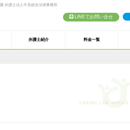
属 弁護士法人牛見総合法律事務所
LINEでお問い合せ
弁護士紹介
料金一覧
債務整理（任意整理、個人再
従業員支援プログラム（ＥＡ
高齢者の財産管理（後見、保
会社設立、株主総会、代表訴
交通事故、その他各種事故
契約書の作成・チェック
など）
）
その他の民事事件
訴訟・紛争・クレーム
LINEでの
M
対応エリア
訴）
B型肝炎給付金
事業再生・倒産（民事再生、
お問い合わせ
お
法人向けメニュー
各種講演会・セミナー
弁護士
近藤 裕起 弁護士
戸田 健司 弁護士
野中
石綿（アスベスト）賠償金