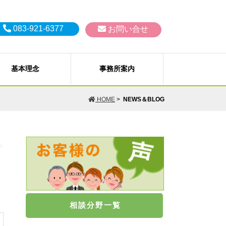
083-921-6377
お問い合せ
基本理念
事務所案内
生、破産、過払い金の取戻し）
Ｐ）
HOME
>
NEWS＆BLOG
佐、補助など）
訟、その他会社法務一般
AILから
個人情報保護方針
破産、特別清算）
問い合わせ
お支払いいただく料金（費用）に
 嵩之 弁護士
浦部 真奈 弁護士
ついて
相談分野一覧